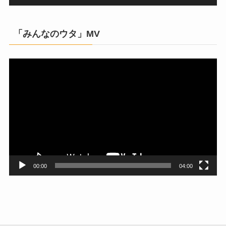
「みんなのウタ」MV
動
画
プ
レ
ー
ヤ
ー
00:00
04:00