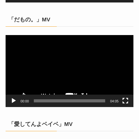
「だもの。」MV
動
画
プ
レ
ー
ヤ
ー
00:00
04:05
「愛してんよベイベ」MV