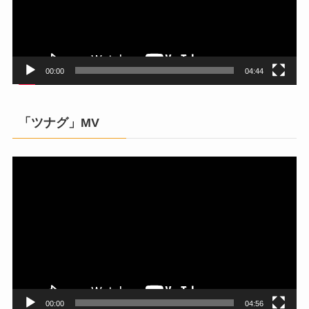
ー
ヤ
ー
00:00
04:44
「ツナグ」MV
動
画
プ
レ
ー
ヤ
ー
00:00
04:56