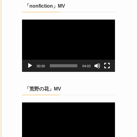
「nonfiction」MV
動
画
プ
レ
ー
ヤ
ー
00:00
04:03
「荒野の花」MV
動
画
プ
レ
ー