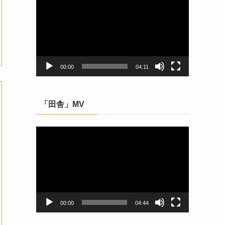
画
プ
レ
ー
ヤ
ー
00:00
04:11
「田舎」MV
動
画
プ
レ
ー
ヤ
ー
00:00
04:44