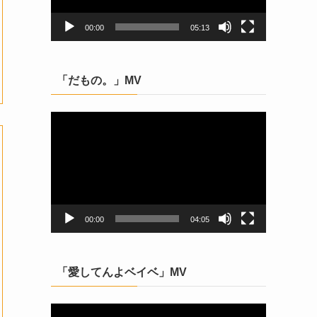
ヤ
ー
00:00
05:13
「だもの。」MV
動
画
プ
レ
ー
ヤ
ー
00:00
04:05
「愛してんよベイベ」MV
動