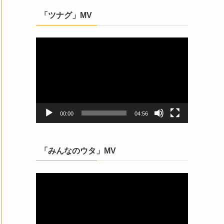
「ツナグ」MV
動
画
プ
レ
ー
ヤ
ー
00:00
04:56
「みんなのウタ」MV
動
画
プ
レ
ー