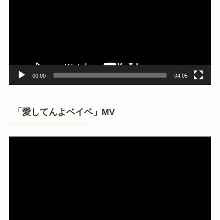
プ
レ
ー
ヤ
ー
00:00
04:05
「愛してんよベイベ」MV
動
画
プ
レ
ー
ヤ
ー