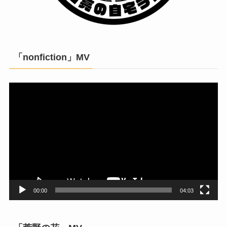
「nonfiction」MV
動
画
プ
レ
ー
ヤ
ー
00:00
04:03