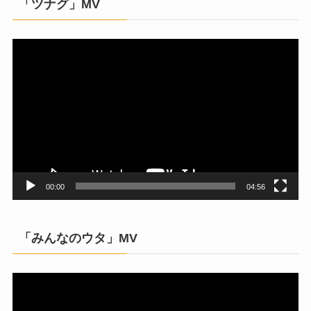
「ツナグ」MV
動
画
プ
レ
ー
ヤ
ー
00:00
04:56
「みんなのウタ」MV
動
画