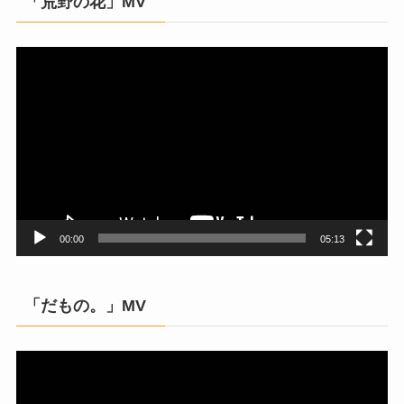
「荒野の花」MV
動
画
プ
レ
ー
ヤ
ー
00:00
05:13
「だもの。」MV
動
画