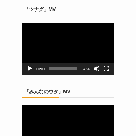
「ツナグ」MV
動
画
プ
レ
ー
ヤ
ー
00:00
04:56
「みんなのウタ」MV
動
画
プ
レ
ー