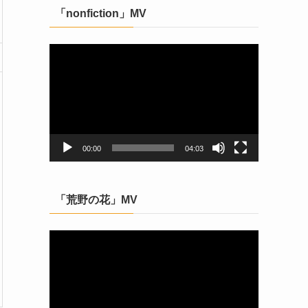
「nonfiction」MV
動
画
プ
レ
ー
ヤ
ー
00:00
04:03
「荒野の花」MV
動
画
プ
レ
ー