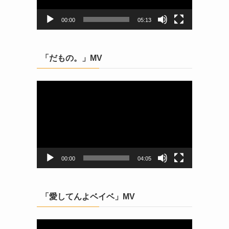
ヤ
ー
00:00
05:13
「だもの。」MV
動
画
プ
レ
ー
ヤ
ー
00:00
04:05
「愛してんよベイベ」MV
動