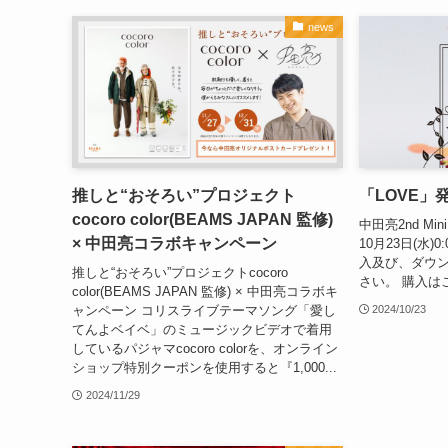
news
推しと“おそろい”プロジェクト
「LOVE」
cocoro color(BEAMS JAPAN 監修)
中田亮2nd Min
× 中田亮コラボキャンペーン
10月23日(水
入及び、ダウ
推しと“おそろい”プロジェクトcocoro
さい。 購入は
color(BEAMS JAPAN 監修) × 中田亮コラボキ
ャンペーン コリスライブテーマソング「愛し
2024/10/23
てんよベイベ」のミュージックビデオで着用
しているパジャマcocoro colorを、オンライン
ショップ特別クーポンを使用すると『1,000...
2024/11/29