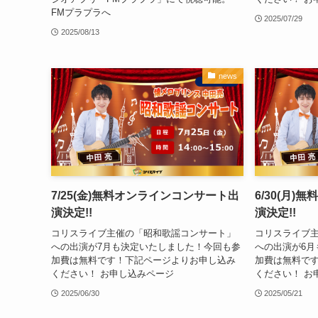
FMプラプラへ
2025/07/29
2025/08/13
news
7/25(金)無料オンラインコンサート出
6/30(月
演決定!!
演決定!!
コリスライブ主催の「昭和歌謡コンサート」
コリスライブ
への出演が7月も決定いたしました！今回も参
への出演が6月
加費は無料です！下記ページよりお申し込み
加費は無料で
ください！ お申し込みページ
ください！ お
2025/06/30
2025/05/21