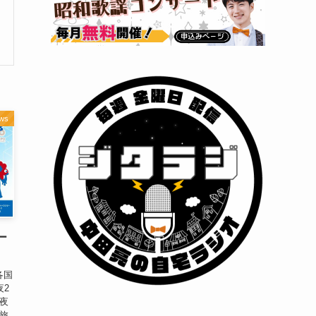
ws
ー
各国
夜2
］夜
は旅