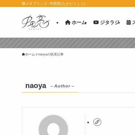
懐メロプリンス -中田亮(なかだりょう)-
ホーム
ジタラジ
ホーム
naoyaの執筆記事
naoya
– Author –