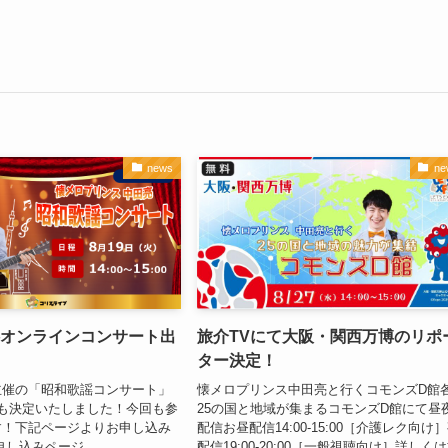
news
ne
)無料オンラインコンサート出
旅介TVにて大阪・関西万博のリポ
ター決定！
主催の「昭和歌謡コンサート」
懐メロプリンス中田亮と行くコモンズD館
も決定いたしました！今回も参
25の国と地域が集まるコモンズD館にて昼
す！下記ページよりお申し込み
配信お昼配信14:00-15:00［介護レク向け
申し込みページ
配信19:00-20:00［一般視聴向け］詳しく