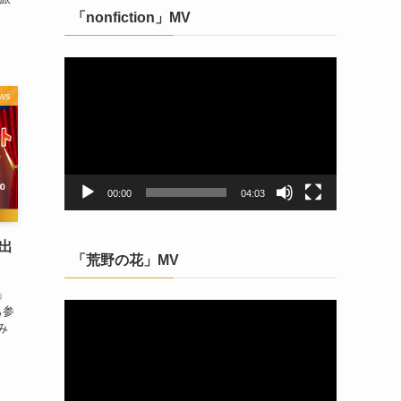
「nonfiction」MV
動
画
ws
プ
レ
ー
ヤ
ー
00:00
04:03
ト出
「荒野の花」MV
」
動
も参
み
画
プ
レ
ー