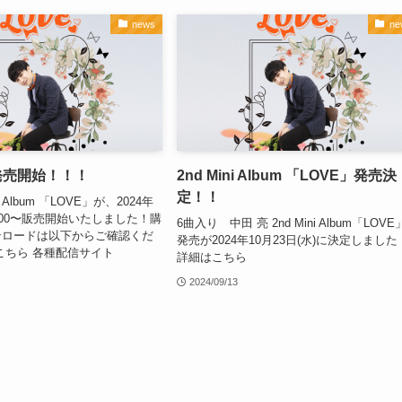
news
ne
発売開始！！！
2nd Mini Album 「LOVE」発売決
定！！
i Album 「LOVE」が、2024年
)0:00〜販売開始いたしました！購
6曲入り 中田 亮 2nd Mini Album「LOV
ンロードは以下からご確認くだ
発売が2024年10月23日(水)に決定しました
こちら 各種配信サイト
詳細はこちら
2024/09/13