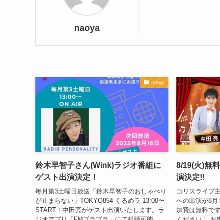
naoya
news
鈴木早智子さん(Wink)ラジオ番組に
8/19(火
ゲスト出演決定！
演決定!!
毎月第3土曜日放送「鈴木早智子のおしゃべり
コリスライブ
が止まらない」TOKYO854 くるめラ 13:00〜
への出演が8月
START！中田亮がゲスト出演いたします。ラ
加費は無料で
ジオアプリ「FMプラプラ」にて視聴可能。
ください！ お