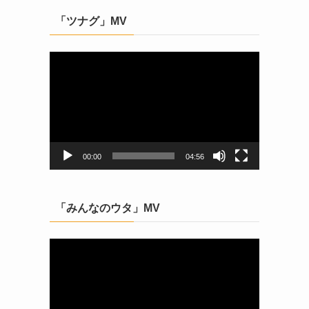
「ツナグ」MV
動
画
プ
レ
ー
ヤ
ー
00:00
04:56
「みんなのウタ」MV
動
画
プ
レ
ー