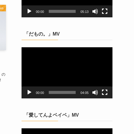
ヤ
ー
ws
00:00
05:13
「だもの。」MV
動
画
プ
レ
E」の
ー
！
ヤ
ー
00:00
04:05
「愛してんよベイベ」MV
動