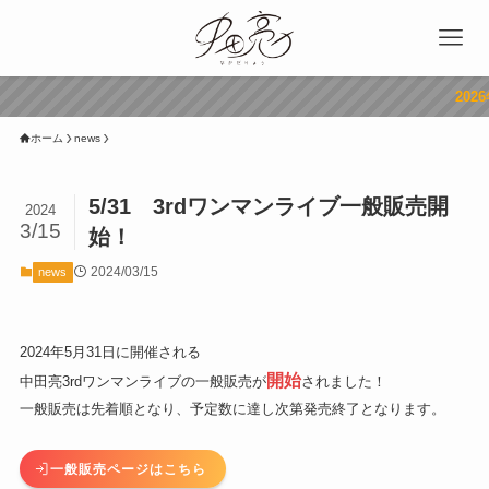
2026年3月11
ホーム
news
5/31 3rdワンマンライブ一般販売開
2024
3/15
始！
2024/03/15
news
2024年5月31日に開催される
開始
中田亮3rdワンマンライブの一般販売が
されました！
一般販売は先着順となり、予定数に達し次第発売終了となります。
一般販売ページはこちら