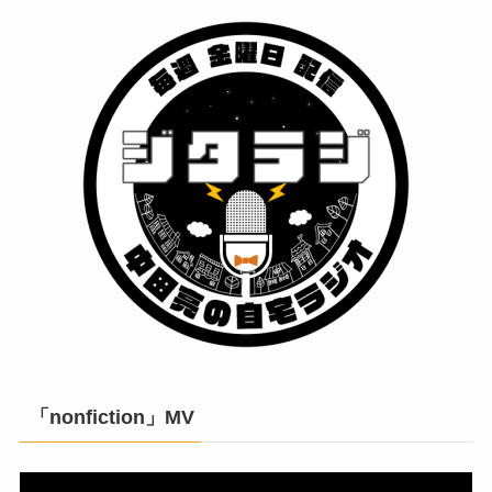
「nonfiction」MV
動