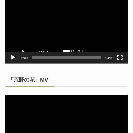
画
プ
レ
ー
ヤ
ー
00:00
04:03
「荒野の花」MV
動
画
プ
レ
ー