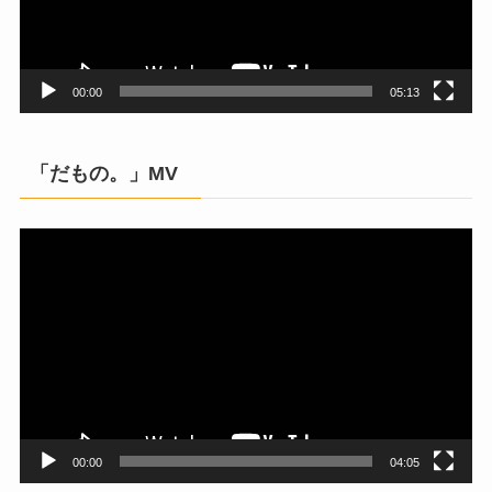
ヤ
ー
00:00
05:13
「だもの。」MV
動
画
プ
レ
ー
ヤ
ー
00:00
04:05