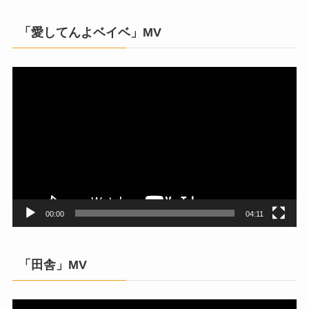
「愛してんよベイベ」MV
動
画
プ
レ
ー
ヤ
ー
00:00
04:11
「田舎」MV
動