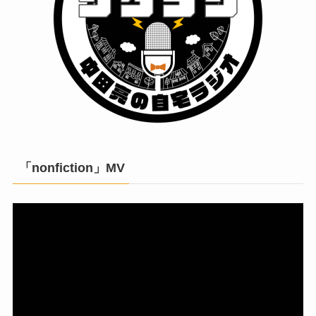
「nonfiction」MV
動
画
プ
レ
ー
ヤ