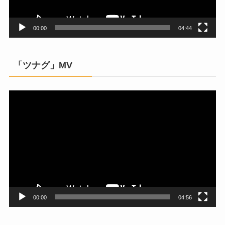
ー
00:00
04:44
「ツナグ」MV
動
画
プ
レ
ー
ヤ
ー
00:00
04:56