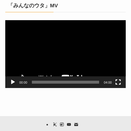
「みんなのウタ」MV
動
画
プ
レ
ー
ヤ
ー
00:00
04:00