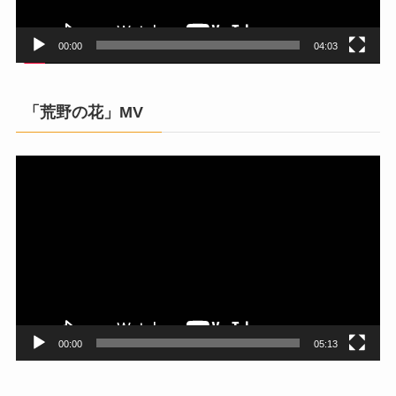
ー
00:00
04:03
「荒野の花」MV
動
画
プ
レ
ー
ヤ
ー
00:00
05:13