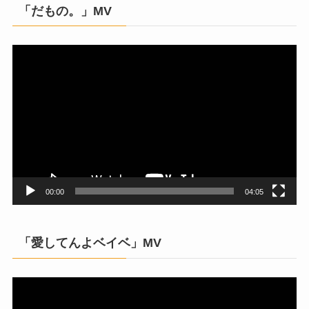
「だもの。」MV
動
画
プ
レ
ー
ヤ
ー
00:00
04:05
「愛してんよベイベ」MV
動
画