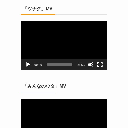
「ツナグ」MV
動
画
プ
レ
ー
ヤ
ー
00:00
04:56
「みんなのウタ」MV
動
画
プ
レ
ー