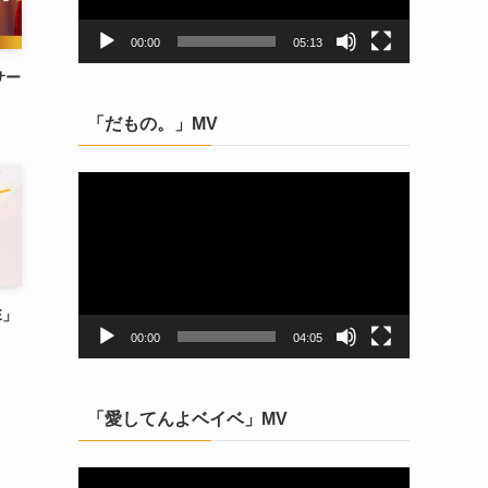
ヤ
ー
00:00
05:13
サー
「だもの。」MV
動
画
プ
レ
ー
ヤ
E」
ー
00:00
04:05
「愛してんよベイベ」MV
動