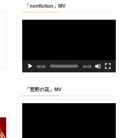
「nonfiction」MV
動
画
プ
レ
ー
ヤ
ー
00:00
04:03
「荒野の花」MV
動
画
プ
レ
ー